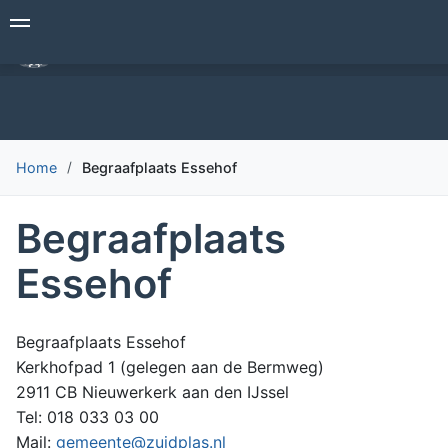
Overslaan
Begrafenisverzorging Den Hollander
en
naar
de
inhoud
gaan
Home
Begraafplaats Essehof
Begraafplaats
Essehof
Begraafplaats Essehof
Kerkhofpad 1 (gelegen aan de Bermweg)
2911 CB Nieuwerkerk aan den IJssel
Tel: 018 033 03 00
Mail:
gemeente@zuidplas.nl