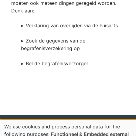
moeten ook meteen dingen geregeld worden.
Denk aan:
Verklaring van overlijden via de huisarts
Zoek de gegevens van de
begrafenisverzekering op
Bel de begrafenisverzorger
Mozartlaan 13 | 3131 ES Vlaardingen | Tel: 010 460 05 09 |
We use cookies and process personal data for the
Mail:
begrafenisverzorging@tdenh.nl
| KvK Rotterdam
Use
following purposes:
Functioneel & Embedded external