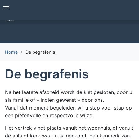
Overslaan
Begrafenisverzorging Den Hollander
en
naar
de
inhoud
gaan
Home
De begrafenis
De begrafenis
Na het laatste afscheid wordt de kist gesloten, door u
als familie of – indien gewenst – door ons.
Vanaf dat moment begeleiden wij u stap voor stap op
een piëteitvolle en respectvolle wijze.
Het vertrek vindt plaats vanuit het woonhuis, of vanuit
de aula of kerk waar u samenkomt. Een kenmerk van