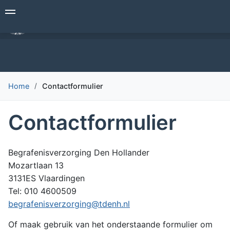
Overslaan
Begrafenisverzorging Den Hollander
en
naar
de
inhoud
gaan
Home
Contactformulier
Contactformulier
Begrafenisverzorging Den Hollander
Mozartlaan 13
3131ES Vlaardingen
Tel: 010 4600509
begrafenisverzorging@tdenh.nl
Of maak gebruik van het onderstaande formulier om