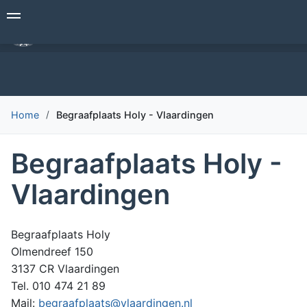
Overslaan
Begrafenisverzorging Den Hollander
en
naar
de
inhoud
gaan
Home
Begraafplaats Holy - Vlaardingen
Begraafplaats Holy -
Vlaardingen
Begraafplaats Holy
Olmendreef 150
3137 CR Vlaardingen
Tel. 010 474 21 89
Mail:
begraafplaats@vlaardingen.nl