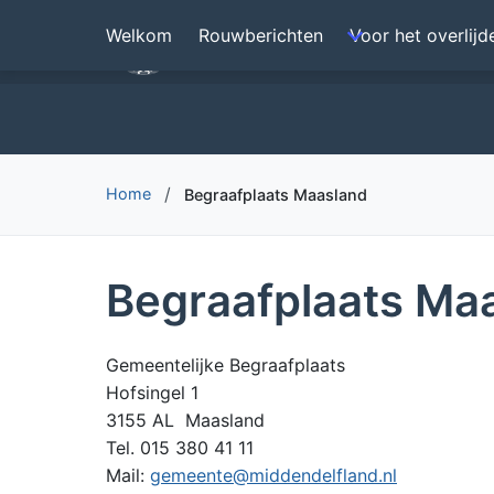
Overslaan
Welkom
Rouwberichten
Voor het overlijd
Begrafenisverzorging Den H
en
naar
de
inhoud
gaan
Home
Begraafplaats Maasland
Begraafplaats Ma
Gemeentelijke Begraafplaats
Hofsingel 1
3155 AL Maasland
Tel. 015 380 41 11
Mail:
gemeente@middendelfland.nl