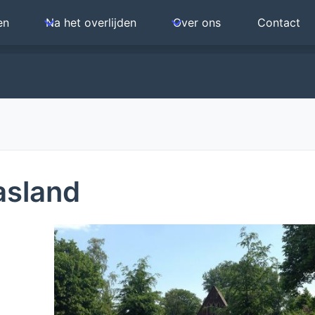
en
Na het overlijden
Over ons
Contact
ollander
asland