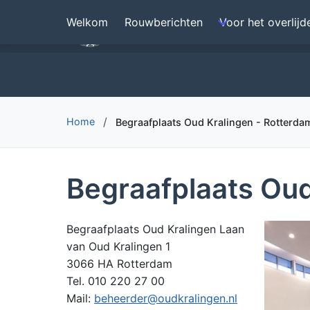
Overslaan
Welkom
Rouwberichten
Voor het overlijd
Begrafenisverzorging Den H
en
naar
de
inhoud
gaan
Home
Begraafplaats Oud Kralingen - Rotterda
Begraafplaats Oud
Begraafplaats Oud Kralingen Laan
van Oud Kralingen 1
3066 HA Rotterdam
Tel. 010 220 27 00
Mail:
beheerder@oudkralingen.nl