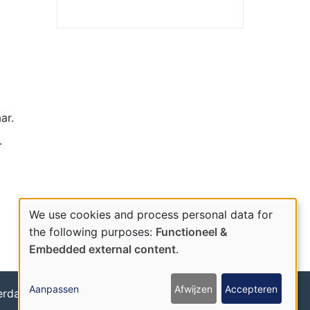
ar.
.
We use cookies and process personal data for
Use
the following purposes:
Functioneel &
Embedded external content
.
of
personal
Aanpassen
Afwijzen
Accepteren
terdam 24445087