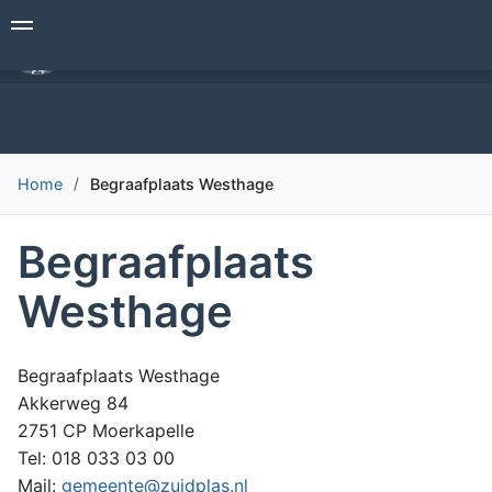
Overslaan
Begrafenisverzorging Den Hollander
en
naar
de
inhoud
gaan
Home
Begraafplaats Westhage
Begraafplaats
Westhage
Begraafplaats Westhage
Akkerweg 84
2751 CP Moerkapelle
Tel: 018 033 03 00
Mail:
gemeente@zuidplas.nl