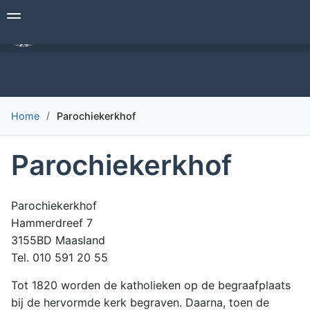
Overslaan
Begrafenisverzorging Den Hollander
en
naar
de
inhoud
gaan
Home
Parochiekerkhof
Parochiekerkhof
Parochiekerkhof
Hammerdreef 7
3155BD Maasland
Tel. 010 591 20 55
Tot 1820 worden de katholieken op de begraafplaats
bij de hervormde kerk begraven. Daarna, toen de